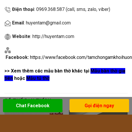
Điện thoại
: 0969.368.587 (call, sms, zalo, viber)
Email
: huyentam@gmail.com
Website
: http://huyentam.com
Facebook:
https://www.facebook.com/tamchongamkhoihuo
>> Xem thêm các mẫu bàn thờ khác tại
Mẫu bàn thờ gia
tiên
hoặc
Mẫu tủ thờ
CÓ THỂ BẠN THÍCH
Chat Facebook
Gọi điện ngay
-26%
-33%