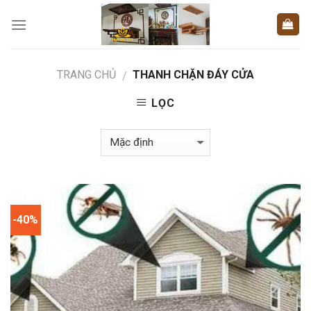
Skip
to
content
TRANG CHỦ
THANH CHẶN ĐÁY CỬA
/
LỌC
-40%